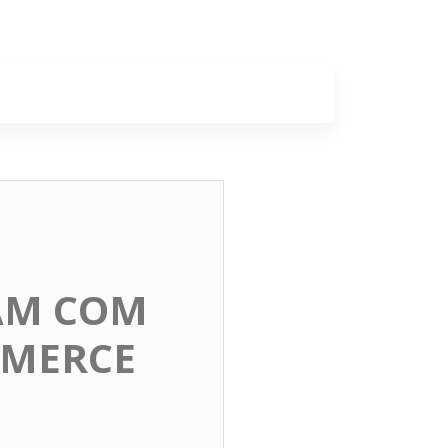
a
Colunas
AM COM
MMERCE