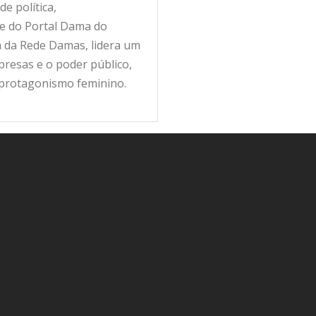
e política,
fe do Portal Dama do
ra da Rede Damas, lidera um
resas e o poder público,
 protagonismo feminino.