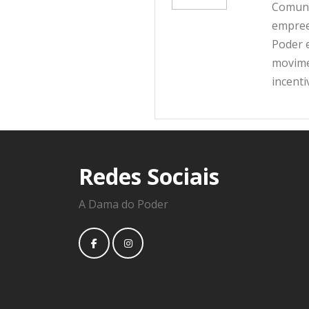
Comunic
empree
Poder e
movime
incent
Redes Sociais
A Dama do Poder