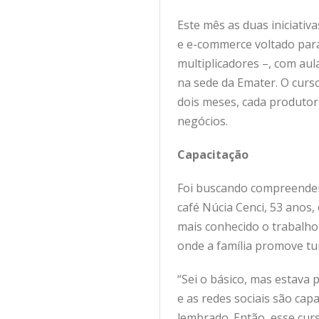
Este mês as duas iniciativ
e e-commerce voltado para
multiplicadores –, com aula
na sede da Emater. O curso
dois meses, cada produtor
negócios.
Capacitação
Foi buscando compreender 
café Núcia Cenci, 53 anos
mais conhecido o trabalho
onde a família promove tu
“Sei o básico, mas estava
e as redes sociais são cap
lembrado. Então, esse cur