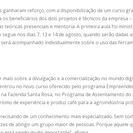
as ganharam reforço, com a disponibilização de um curso gra
 os beneficiários dos dois projetos e técnicos da empresa 
s teóricas presenciais e mentoria. A primeira aula foi minist
 segue nos dias 7, 13 e 14 de agosto, quando serão dadas a
 será acompanhado individualmente sobre o uso das ferram
mais sobre a divulgação e a comercialização no mundo digi
, entrou no novo curso oferecido pelo programa Empreender 
 na Fazenda Santa Rosa, no Programa de Assentamento do D
rismo de experiência e produz café para a agroindústria pró
 precisando de um conhecimento mais especializado. Sem som
azes de atingir um grupo maior de pessoas. Porque aquele q
so está sendo muito importante”, afirma.