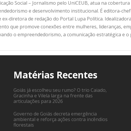
ação Social – Jornalismo pelo UniCEUB, atua na cobertura d
ndedorismo e desenvolvimento institucional. É editora-che
 ex-diretora de redação do Portal Lupa Política. Idealizado
nto que promove conexões entre mulheres, lideranças, emp
ivando o empreendedorismo, a comunicação estratégica e o
Matérias Recentes
Goiás já escolheu seu rumo? O trio Caiado,
Gracinha e Vilela larga na frente das
articulações para 2026
Governo de Goiás decreta emergência
ambiental e reforça ações contra incêndios
florestais