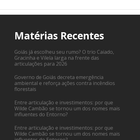
Matérias Recentes
Goiás já escolheu seu rumo? O trio Caiado,
Gracinha e Vilela larga na frente das
articulações para 2026
Governo de Goiás decreta emergência
ambiental e reforça ações contra incêndios
florestais
Entre articulação e investimentos: por que
Wilde Cambão se tornou um dos nomes mais
influentes do Entorno?
Entre articulação e investimentos: por que
Wilde Cambão se tornou um dos nomes mais
influentes do Entorno?