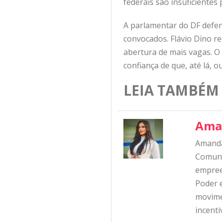
federais são insuficientes
A parlamentar do DF defen
convocados. Flávio Dino r
abertura de mais vagas. O
confiança de que, até lá,
LEIA TAMBÉM
Ama
Amanda
Comunic
empree
Poder e
movime
incent