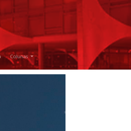
a
Colunas