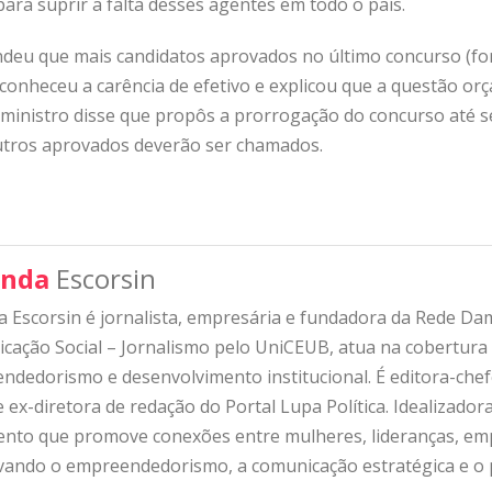
 para suprir a falta desses agentes em todo o país.
deu que mais candidatos aprovados no último concurso (fo
econheceu a carência de efetivo e explicou que a questão or
 ministro disse que propôs a prorrogação do concurso até 
 outros aprovados deverão ser chamados.
nda
Escorsin
 Escorsin é jornalista, empresária e fundadora da Rede D
ação Social – Jornalismo pelo UniCEUB, atua na cobertura d
ndedorismo e desenvolvimento institucional. É editora-che
 ex-diretora de redação do Portal Lupa Política. Idealizado
nto que promove conexões entre mulheres, lideranças, emp
ivando o empreendedorismo, a comunicação estratégica e o