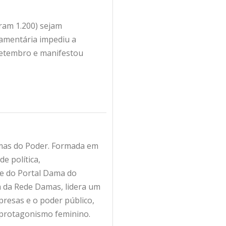
ram 1.200) sejam
çamentária impediu a
setembro e manifestou
amas do Poder. Formada em
e política,
fe do Portal Dama do
ra da Rede Damas, lidera um
resas e o poder público,
 protagonismo feminino.