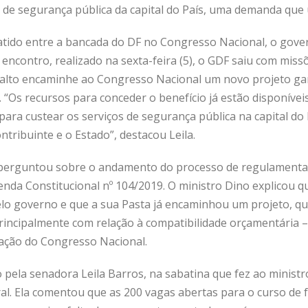
s de segurança pública da capital do País, uma demanda que 
tido entre a bancada do DF no Congresso Nacional, o gover
o encontro, realizado na sexta-feira (5), o GDF saiu com mi
nalto encaminhe ao Congresso Nacional um novo projeto ga
s. “Os recursos para conceder o benefício já estão disponíve
 para custear os serviços de segurança pública na capital do
ntribuinte e o Estado”, destacou Leila.
perguntou sobre o andamento do processo de regulamentação
enda Constitucional nº 104/2019. O ministro Dino explicou q
o governo e que a sua Pasta já encaminhou um projeto, qu
principalmente com relação à compatibilidade orçamentária –
ação do Congresso Nacional.
pela senadora Leila Barros, na sabatina que fez ao ministro, 
ral. Ela comentou que as 200 vagas abertas para o curso de 