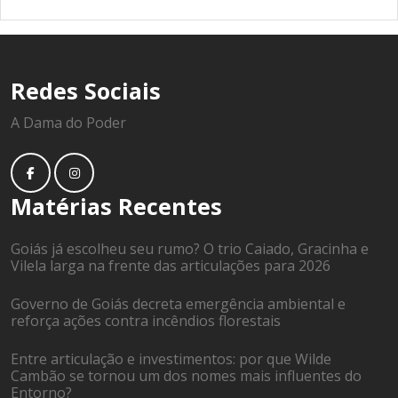
Redes Sociais
A Dama do Poder
Matérias Recentes
Goiás já escolheu seu rumo? O trio Caiado, Gracinha e
Vilela larga na frente das articulações para 2026
Governo de Goiás decreta emergência ambiental e
reforça ações contra incêndios florestais
Entre articulação e investimentos: por que Wilde
Cambão se tornou um dos nomes mais influentes do
Entorno?