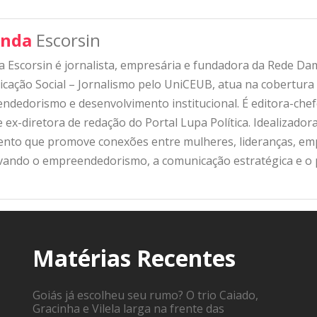
nda
Escorsin
 Escorsin é jornalista, empresária e fundadora da Rede D
ação Social – Jornalismo pelo UniCEUB, atua na cobertura d
ndedorismo e desenvolvimento institucional. É editora-che
 ex-diretora de redação do Portal Lupa Política. Idealizado
nto que promove conexões entre mulheres, lideranças, emp
ivando o empreendedorismo, a comunicação estratégica e o
Matérias Recentes
Goiás já escolheu seu rumo? O trio Caiado,
Gracinha e Vilela larga na frente das