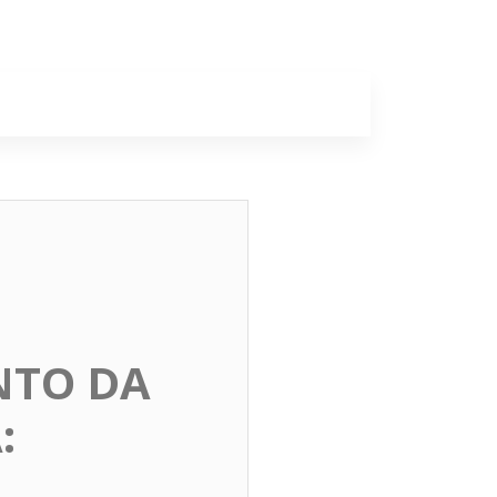
a
Colunas
NTO DA
: