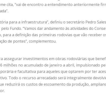
rme cita, “vai de encontro a entendimento anteriormente fi
ada”.
ória para a infraestrutura”, definiu o secretário Pedro Sales
l pelo Fundo. “Vamos dar andamento às atividades do Conse
 para a definição das primeiras rodovias que vão receber 
ução de pontes”, complementou.
ra assegurar investimentos em obras rodoviárias que benefi
6 milhões no acumulado de janeiro a abril, impulsionado pel
mporária e facultativa para aqueles que optarem por ter aces
tivo. Todo o recurso arrecadado será integralmente devolvi
que reduzirá os custos de escoamento da produção, amplian
or.