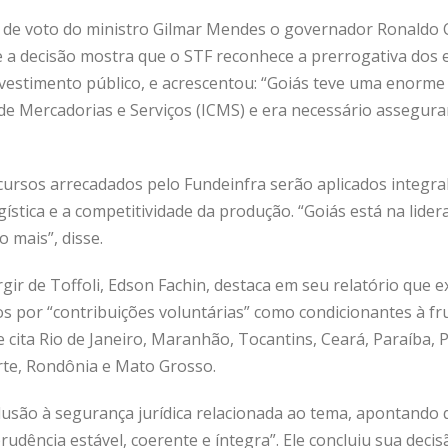
 de voto do ministro Gilmar Mendes o governador Ronaldo 
ue a decisão mostra que o STF reconhece a prerrogativa dos
nvestimento público, e acrescentou: “Goiás teve uma enorme
de Mercadorias e Serviços (ICMS) e era necessário assegura
cursos arrecadados pelo Fundeinfra serão aplicados integra
ística e a competitividade da produção. “Goiás está na lide
 mais”, disse.
rgir de Toffoli, Edson Fachin, destaca em seu relatório que 
 por “contribuições voluntárias” como condicionantes à fru
 e cita Rio de Janeiro, Maranhão, Tocantins, Ceará, Paraíba,
rte, Rondônia e Mato Grosso.
alusão à segurança jurídica relacionada ao tema, apontando 
dência estável, coerente e íntegra”. Ele concluiu sua deci