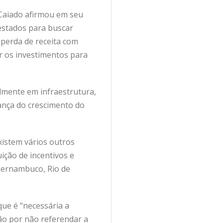
Caiado afirmou em seu
 estados para buscar
 perda de receita com
r os investimentos para
lmente em infraestrutura,
rança do crescimento do
existem vários outros
ição de incentivos e
 Pernambuco, Rio de
que é “necessária a
são por não referendar a