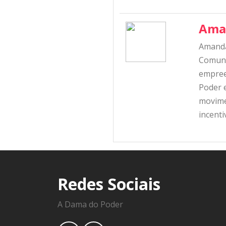
Ama
Amanda
Comunic
empree
Poder e
movime
incent
Redes Sociais
A Dama do Poder