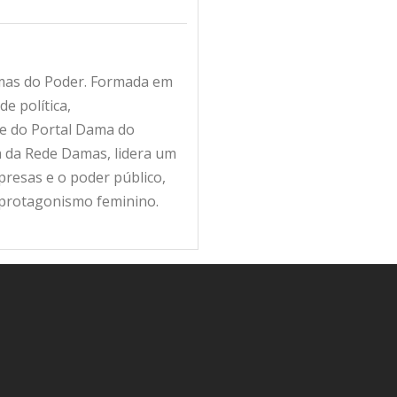
amas do Poder. Formada em
e política,
fe do Portal Dama do
ra da Rede Damas, lidera um
resas e o poder público,
 protagonismo feminino.