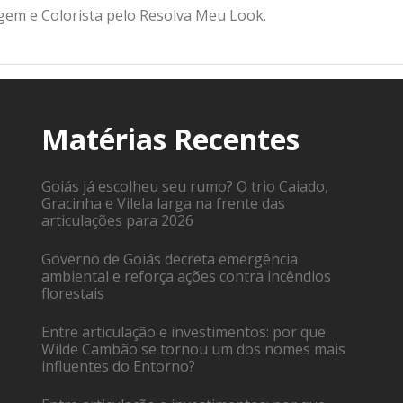
gem e Colorista pelo Resolva Meu Look.
Matérias Recentes
Goiás já escolheu seu rumo? O trio Caiado,
Gracinha e Vilela larga na frente das
articulações para 2026
Governo de Goiás decreta emergência
ambiental e reforça ações contra incêndios
florestais
Entre articulação e investimentos: por que
Wilde Cambão se tornou um dos nomes mais
influentes do Entorno?