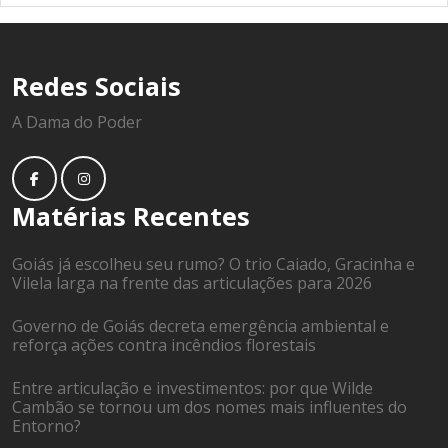
Redes Sociais
A Dama do Poder
Matérias Recentes
Goiás já escolheu seu rumo? O trio Caiado, Gracinha e
Vilela larga na frente das articulações para 2026
Governo de Goiás decreta emergência ambiental e
reforça ações contra incêndios florestais
Entre articulação e investimentos: por que Wilde
Cambão se tornou um dos nomes mais influentes do
Entorno?