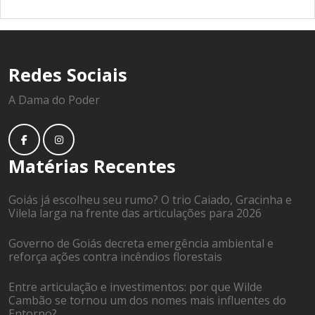
Redes Sociais
A Dama do Poder
Matérias Recentes
Goiás já escolheu seu rumo? O trio Caiado, Gracinha e
Vilela larga na frente das articulações para 2026
Governo de Goiás decreta emergência ambiental e
reforça ações contra incêndios florestais
Entre articulação e investimentos: por que Wilde
Cambão se tornou um dos nomes mais influentes do
Entorno?