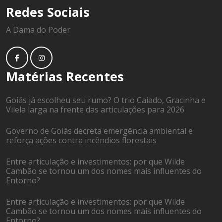
Redes Sociais
A Dama do Poder
Matérias Recentes
Goiás já escolheu seu rumo? O trio Caiado, Gracinha e
Vilela larga na frente das articulações para 2026
Governo de Goiás decreta emergência ambiental e
reforça ações contra incêndios florestais
Entre articulação e investimentos: por que Wilde
Cambão se tornou um dos nomes mais influentes do
Entorno?
Entre articulação e investimentos: por que Wilde
Cambão se tornou um dos nomes mais influentes do
Entorno?