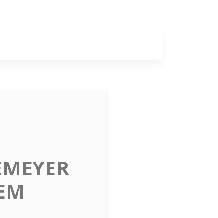
a
Colunas
EMEYER
 EM