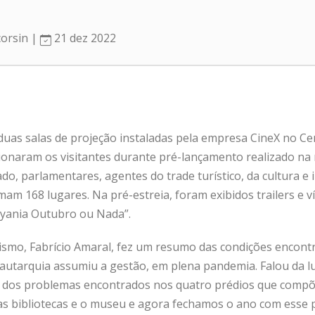
corsin |
21 dez 2022
duas salas de projeção instaladas pela empresa CineX no Ce
onaram os visitantes durante pré-lançamento realizado na 
tado, parlamentares, agentes do trade turístico, da cultura
m 168 lugares. Na pré-estreia, foram exibidos trailers e v
yania Outubro ou Nada”.
ismo, Fabrício Amaral, fez um resumo das condições encont
utarquia assumiu a gestão, em plena pandemia. Falou da lu
s e dos problemas encontrados nos quatro prédios que com
as bibliotecas e o museu e agora fechamos o ano com esse p