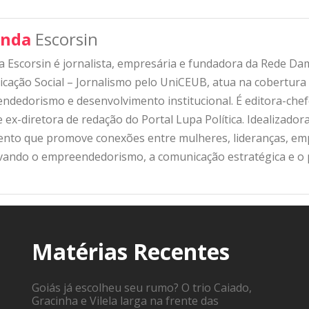
nda
Escorsin
 Escorsin é jornalista, empresária e fundadora da Rede D
ação Social – Jornalismo pelo UniCEUB, atua na cobertura d
ndedorismo e desenvolvimento institucional. É editora-che
 ex-diretora de redação do Portal Lupa Política. Idealizado
nto que promove conexões entre mulheres, lideranças, emp
ivando o empreendedorismo, a comunicação estratégica e o
Matérias Recentes
Goiás já escolheu seu rumo? O trio Caiado,
Gracinha e Vilela larga na frente das