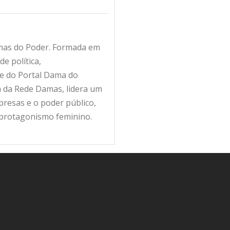
amas do Poder. Formada em
e política,
fe do Portal Dama do
ra da Rede Damas, lidera um
resas e o poder público,
 protagonismo feminino.