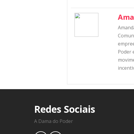
Ama
Amanda
Comunic
empree
Poder e
movime
incent
Redes Sociais
A Dama do Poder