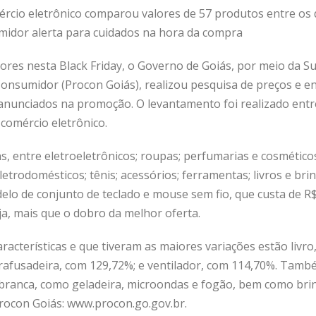
ércio eletrônico comparou valores de 57 produtos entre os 
midor alerta para cuidados na hora da compra
ores nesta Black Friday, o Governo de Goiás, por meio da S
Consumidor (Procon Goiás), realizou pesquisa de preços e e
 anunciados na promoção. O levantamento foi realizado entre
comércio eletrônico.
, entre eletroeletrônicos; roupas; perfumarias e cosméticos
letrodomésticos; tênis; acessórios; ferramentas; livros e br
lo de conjunto de teclado e mouse sem fio, que custa de R$
ja, mais que o dobro da melhor oferta.
acterísticas e que tiveram as maiores variações estão livr
arafusadeira, com 129,72%; e ventilador, com 114,70%. Tamb
 branca, como geladeira, microondas e fogão, bem como bri
Procon Goiás: www.procon.go.gov.br.