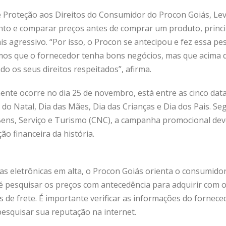
 Proteção aos Direitos do Consumidor do Procon Goiás, Levy
ento e comparar preços antes de comprar um produto, prin
s agressivo. “Por isso, o Procon se antecipou e fez essa pe
os que o fornecedor tenha bons negócios, mas que acima d
o os seus direitos respeitados”, afirma.
lmente ocorre no dia 25 de novembro, está entre as cinco da
o do Natal, Dia das Mães, Dia das Crianças e Dia dos Pais. 
Bens, Serviço e Turismo (CNC), a campanha promocional de
o financeira da história.
s eletrônicas em alta, o Procon Goiás orienta o consumidor
 é pesquisar os preços com antecedência para adquirir com o
s de frete. É importante verificar as informações do fornec
 pesquisar sua reputação na internet.