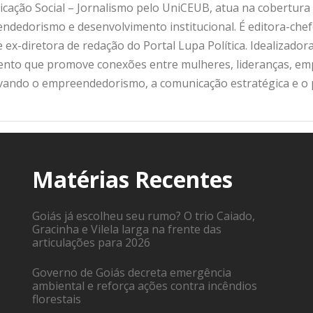
ação Social – Jornalismo pelo UniCEUB, atua na cobertura d
ndedorismo e desenvolvimento institucional. É editora-che
 ex-diretora de redação do Portal Lupa Política. Idealizado
nto que promove conexões entre mulheres, lideranças, emp
ivando o empreendedorismo, a comunicação estratégica e o
Matérias Recentes
Goiás já escolheu seu rumo? O trio Caiado,
Gracinha e Vilela larga na frente das
articulações para 2026
Governo de Goiás decreta emergência
ambiental e reforça ações contra incêndios
florestais