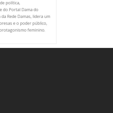
e política,
fe do Portal Dama do
ra da Rede Damas, lidera um
resas e o poder público,
 protagonismo feminino.