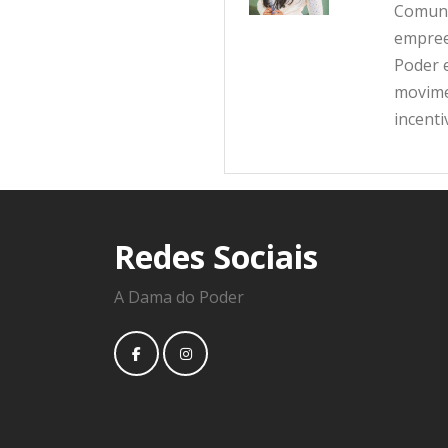
Comunic
empree
Poder e
movime
incent
Redes Sociais
A Dama do Poder