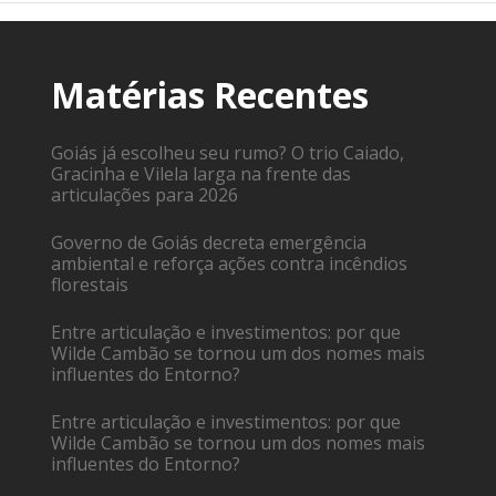
Matérias Recentes
Goiás já escolheu seu rumo? O trio Caiado,
Gracinha e Vilela larga na frente das
articulações para 2026
Governo de Goiás decreta emergência
ambiental e reforça ações contra incêndios
florestais
Entre articulação e investimentos: por que
Wilde Cambão se tornou um dos nomes mais
influentes do Entorno?
Entre articulação e investimentos: por que
Wilde Cambão se tornou um dos nomes mais
influentes do Entorno?