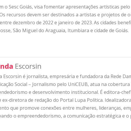
om o Sesc Goiás, visa fomentar apresentações artísticas pelo 
Os recursos devem ser destinados a artistas e projetos de o
ntre dezembro de 2022 e janeiro de 2023. As cidades benefic
Posse, São Miguel do Araguaia, Itumbiara e cidade de Goiás.
nda
Escorsin
 Escorsin é jornalista, empresária e fundadora da Rede D
ação Social – Jornalismo pelo UniCEUB, atua na cobertura d
ndedorismo e desenvolvimento institucional. É editora-che
 ex-diretora de redação do Portal Lupa Política. Idealizado
nto que promove conexões entre mulheres, lideranças, emp
ivando o empreendedorismo, a comunicação estratégica e o