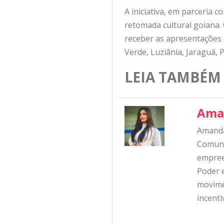
A iniciativa, em parceria c
retomada cultural goiana. 
receber as apresentações e
Verde, Luziânia, Jaraguá, 
LEIA TAMBÉM
Ama
Amanda
Comunic
empree
Poder e
movime
incent