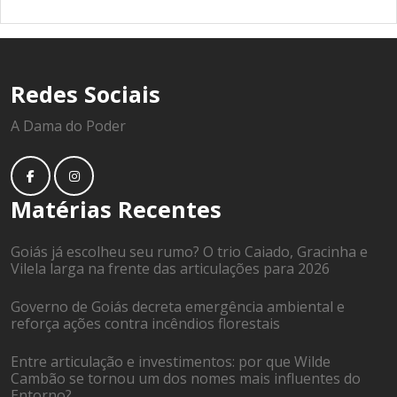
Redes Sociais
A Dama do Poder
Matérias Recentes
Goiás já escolheu seu rumo? O trio Caiado, Gracinha e
Vilela larga na frente das articulações para 2026
Governo de Goiás decreta emergência ambiental e
reforça ações contra incêndios florestais
Entre articulação e investimentos: por que Wilde
Cambão se tornou um dos nomes mais influentes do
Entorno?