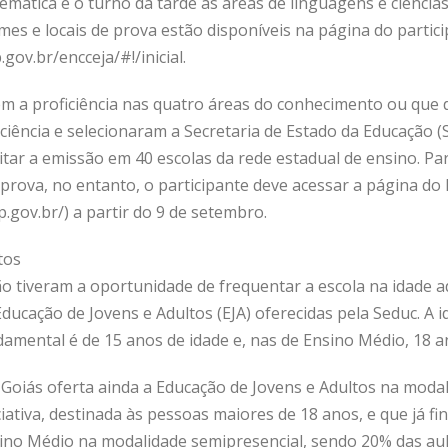
temática e o turno da tarde às áreas de linguagens e ciênci
es e locais de prova estão disponíveis na página do partici
.gov.br/encceja/#!/inicial.
em a proficiência nas quatro áreas do conhecimento ou que 
iciência e selecionaram a Secretaria de Estado da Educação (
citar a emissão em 40 escolas da rede estadual de ensino. Pa
prova, no entanto, o participante deve acessar a página do
p.gov.br/) a partir do 9 de setembro.
tos
ão tiveram a oportunidade de frequentar a escola na idade
ducação de Jovens e Adultos (EJA) oferecidas pela Seduc. A
amental é de 15 anos de idade e, nas de Ensino Médio, 18 a
Goiás oferta ainda a Educação de Jovens e Adultos na modal
iativa, destinada às pessoas maiores de 18 anos, e que já fi
ino Médio na modalidade semipresencial, sendo 20% das aul