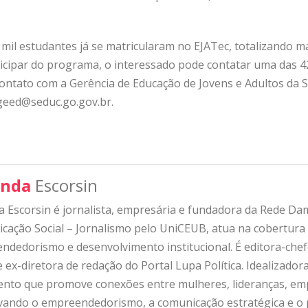
mil estudantes já se matricularam no EJATec, totalizando ma
rticipar do programa, o interessado pode contatar uma das 4
ontato com a Gerência de Educação de Jovens e Adultos da Se
geed@seduc.go.gov.br.
nda
Escorsin
 Escorsin é jornalista, empresária e fundadora da Rede D
ação Social – Jornalismo pelo UniCEUB, atua na cobertura d
ndedorismo e desenvolvimento institucional. É editora-che
 ex-diretora de redação do Portal Lupa Política. Idealizado
nto que promove conexões entre mulheres, lideranças, emp
ivando o empreendedorismo, a comunicação estratégica e o