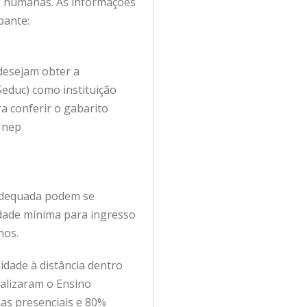
as humanas. As informações
pante:
desejam obter a
Seduc) como instituição
ra conferir o gabarito
 Inep
 adequada podem se
 idade mínima para ingresso
nos.
idade à distância dentro
nalizaram o Ensino
as presenciais e 80%