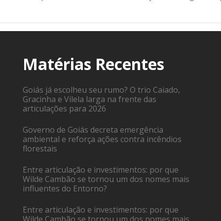
Matérias Recentes
Goiás já escolheu seu rumo? O trio Caiado,
Gracinha e Vilela larga na frente das
articulações para 2026
Governo de Goiás decreta emergência
ambiental e reforça ações contra incêndios
florestais
Entre articulação e investimentos: por que
Wilde Cambão se tornou um dos nomes mais
influentes do Entorno?
Entre articulação e investimentos: por que
Wilde Cambão se tornou um dos nomes mais