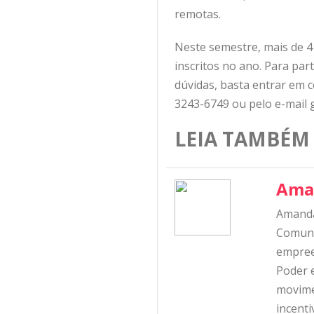
remotas.
Neste semestre, mais de 4 
inscritos no ano. Para pa
dúvidas, basta entrar em c
3243-6749 ou pelo e-mail 
LEIA TAMBÉM
Ama
Amanda
Comunic
empree
Poder e
movime
incent