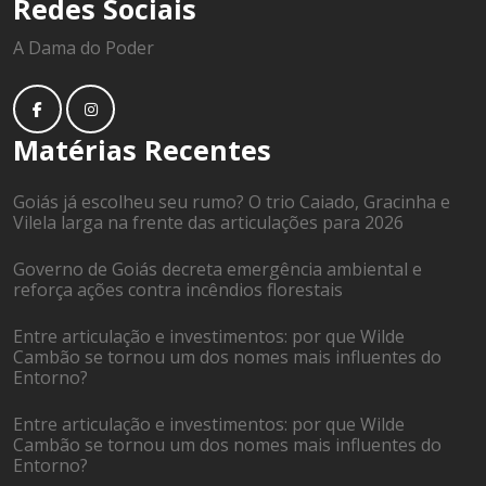
Redes Sociais
A Dama do Poder
Matérias Recentes
Goiás já escolheu seu rumo? O trio Caiado, Gracinha e
Vilela larga na frente das articulações para 2026
Governo de Goiás decreta emergência ambiental e
reforça ações contra incêndios florestais
Entre articulação e investimentos: por que Wilde
Cambão se tornou um dos nomes mais influentes do
Entorno?
Entre articulação e investimentos: por que Wilde
Cambão se tornou um dos nomes mais influentes do
Entorno?