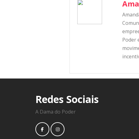
Ama
Amanda
Comunic
empree
Poder e
movime
incent
Redes Sociais
A Dama do Poder