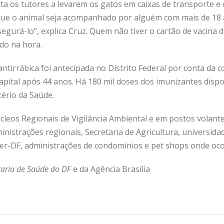
ta os tutores a levarem os gatos em caixas de transporte e o
 que o animal seja acompanhado por alguém com mais de 18 a
segurá-lo”, explica Cruz. Quem não tiver o cartão de vacina
do na hora.
tirrábica foi antecipada no Distrito Federal por conta da 
pital após 44 anos. Há 180 mil doses dos imunizantes dispon
tério da Saúde.
leos Regionais de Vigilância Ambiental e em postos volante
nistrações regionais, Secretaria de Agricultura, universid
ter-DF, administrações de condomínios e pet shops onde oco
aria de Saúde do DF
e da Agência Brasília