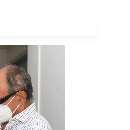
a
Colunas