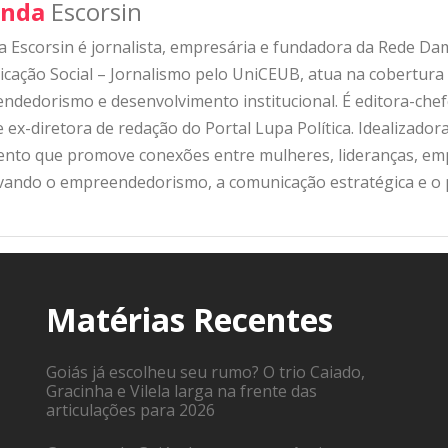
nda
Escorsin
 Escorsin é jornalista, empresária e fundadora da Rede D
ação Social – Jornalismo pelo UniCEUB, atua na cobertura d
ndedorismo e desenvolvimento institucional. É editora-che
 ex-diretora de redação do Portal Lupa Política. Idealizado
nto que promove conexões entre mulheres, lideranças, emp
ivando o empreendedorismo, a comunicação estratégica e o
Matérias Recentes
Goiás já escolheu seu rumo? O trio Caiado,
Gracinha e Vilela larga na frente das
articulações para 2026