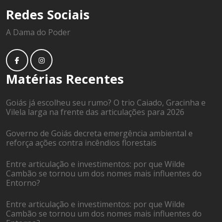
Redes Sociais
A Dama do Poder
Matérias Recentes
Goiás já escolheu seu rumo? O trio Caiado, Gracinha e
Vilela larga na frente das articulações para 2026
Governo de Goiás decreta emergência ambiental e
reforça ações contra incêndios florestais
Entre articulação e investimentos: por que Wilde
Cambão se tornou um dos nomes mais influentes do
Entorno?
Entre articulação e investimentos: por que Wilde
Cambão se tornou um dos nomes mais influentes do