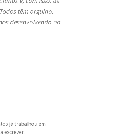
lunos e, com isso, as
 Todos têm orgulho,
amos desenvolvendo na
antos já trabalhou em
a escrever.