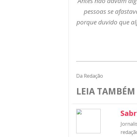
Antes não davam dign
pessoas se afastav
porque duvido que al
Da Redação
LEIA TAMBÉM
Sabr
Jornali
redação