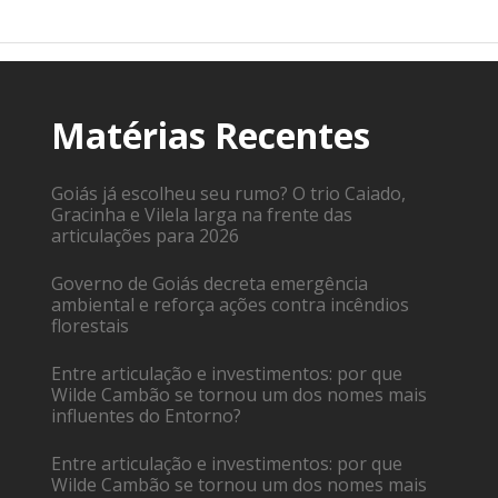
Matérias Recentes
Goiás já escolheu seu rumo? O trio Caiado,
Gracinha e Vilela larga na frente das
articulações para 2026
Governo de Goiás decreta emergência
ambiental e reforça ações contra incêndios
florestais
Entre articulação e investimentos: por que
Wilde Cambão se tornou um dos nomes mais
influentes do Entorno?
Entre articulação e investimentos: por que
Wilde Cambão se tornou um dos nomes mais