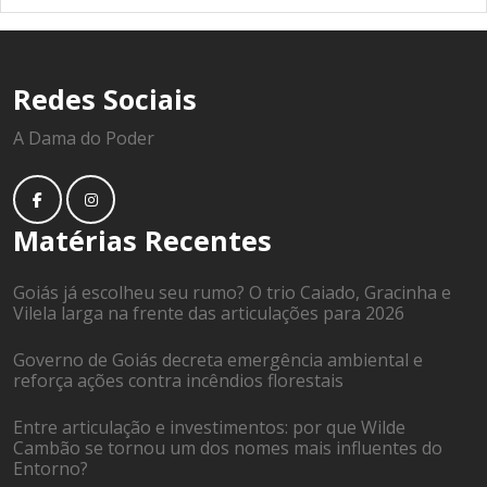
Redes Sociais
A Dama do Poder
Matérias Recentes
Goiás já escolheu seu rumo? O trio Caiado, Gracinha e
Vilela larga na frente das articulações para 2026
Governo de Goiás decreta emergência ambiental e
reforça ações contra incêndios florestais
Entre articulação e investimentos: por que Wilde
Cambão se tornou um dos nomes mais influentes do
Entorno?