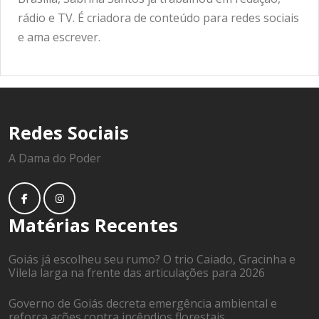
rádio e TV. É criadora de conteúdo para redes sociais
e ama escrever.
Redes Sociais
A Dama do Poder
Matérias Recentes
Goiás já escolheu seu rumo? O trio Caiado, Gracinha e
Vilela larga na frente das articulações para 2026
Governo de Goiás decreta emergência ambiental e
reforça ações contra incêndios florestais