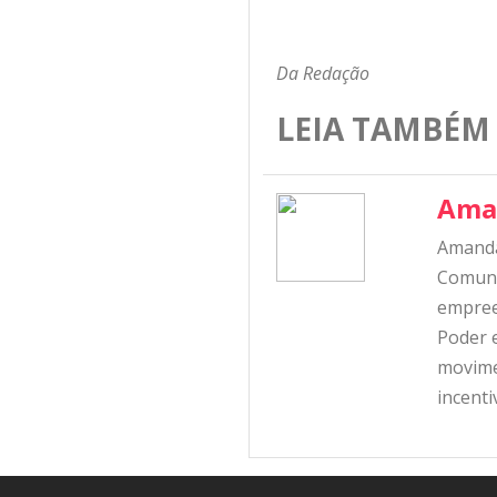
Da Redação
LEIA TAMBÉM
Ama
Amanda
Comunic
empree
Poder e
movime
incent