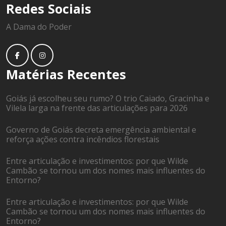
Redes Sociais
A Dama do Poder
Matérias Recentes
Goiás já escolheu seu rumo? O trio Caiado, Gracinha e
Vilela larga na frente das articulações para 2026
Governo de Goiás decreta emergência ambiental e
reforça ações contra incêndios florestais
Entre articulação e investimentos: por que Wilde
Cambão se tornou um dos nomes mais influentes do
Entorno?
Entre articulação e investimentos: por que Wilde
Cambão se tornou um dos nomes mais influentes do
Entorno?