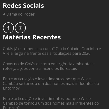
Redes Sociais
A Dama do Poder
Matérias Recentes
Goiás já escolheu seu rumo? O trio Caiado, Gracinha e
Vilela larga na frente das articulações para 2026
Governo de Goiás decreta emergência ambiental e
reforça ações contra incêndios florestais
Entre articulação e investimentos: por que Wilde
Cambão se tornou um dos nomes mais influentes do
Entorno?
Entre articulação e investimentos: por que Wilde
Cambão se tornou um dos nomes mais influentes do
Entorno?