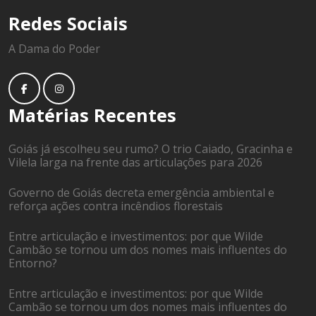
Redes Sociais
A Dama do Poder
Matérias Recentes
Goiás já escolheu seu rumo? O trio Caiado, Gracinha e
Vilela larga na frente das articulações para 2026
Governo de Goiás decreta emergência ambiental e
reforça ações contra incêndios florestais
Entre articulação e investimentos: por que Wilde
Cambão se tornou um dos nomes mais influentes do
Entorno?
Entre articulação e investimentos: por que Wilde
Cambão se tornou um dos nomes mais influentes do