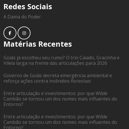
Redes Sociais
A Dama do Poder
Matérias Recentes
Goiás já escolheu seu rumo? O trio Caiado, Gracinha e
Vilela larga na frente das articulações para 2026
Governo de Goiás decreta emergência ambiental e
reforça ações contra incêndios florestais
Entre articulação e investimentos: por que Wilde
Cambão se tornou um dos nomes mais influentes do
Entorno?
Entre articulação e investimentos: por que Wilde
Cambão se tornou um dos nomes mais influentes do
Entorno?