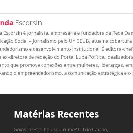
nda
Escorsin
 Escorsin é jornalista, empresária e fundadora da Rede D
ação Social – Jornalismo pelo UniCEUB, atua na cobertura d
ndedorismo e desenvolvimento institucional. É editora-che
 ex-diretora de redação do Portal Lupa Política. Idealizado
nto que promove conexões entre mulheres, lideranças, emp
ivando o empreendedorismo, a comunicação estratégica e o
Matérias Recentes
Goiás já escolheu seu rumo? O trio Caiado,