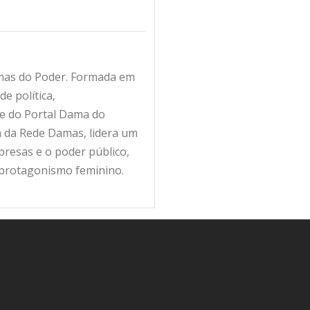
amas do Poder. Formada em
e política,
fe do Portal Dama do
ra da Rede Damas, lidera um
resas e o poder público,
 protagonismo feminino.