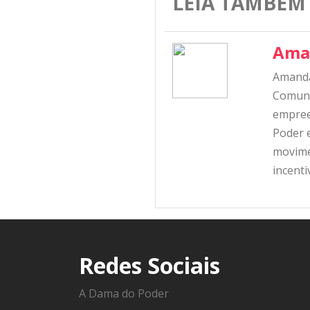
LEIA TAMBÉM
Ama
Amanda
Comunic
empree
Poder e
movime
incent
Redes Sociais
A Dama do Poder