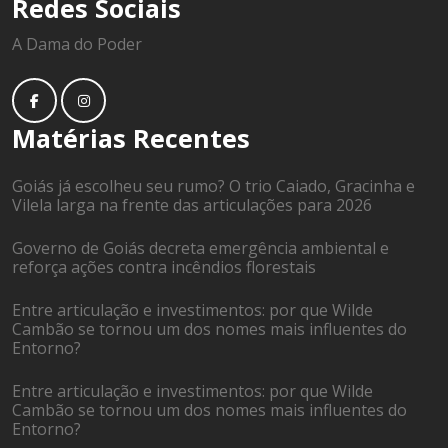
Redes Sociais
A Dama do Poder
Matérias Recentes
Goiás já escolheu seu rumo? O trio Caiado, Gracinha e
Vilela larga na frente das articulações para 2026
Governo de Goiás decreta emergência ambiental e
reforça ações contra incêndios florestais
Entre articulação e investimentos: por que Wilde
Cambão se tornou um dos nomes mais influentes do
Entorno?
Entre articulação e investimentos: por que Wilde
Cambão se tornou um dos nomes mais influentes do
Entorno?