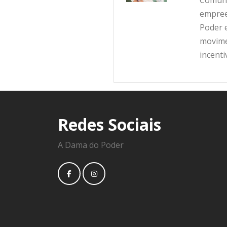
empree
Poder e
movime
incent
Redes Sociais
A Dama do Poder