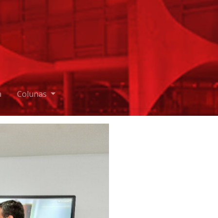
a
Colunas