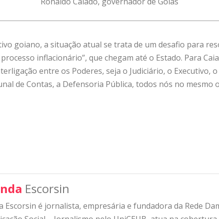
Ronaldo Caiado, governador de Goiás
vo goiano, a situação atual se trata de um desafio para res
rocesso inflacionário”, que chegam até o Estado. Para Caiad
terligação entre os Poderes, seja o Judiciário, o Executivo, o
bunal de Contas, a Defensoria Pública, todos nós no mesmo o
nda
Escorsin
 Escorsin é jornalista, empresária e fundadora da Rede D
ação Social – Jornalismo pelo UniCEUB, atua na cobertura d