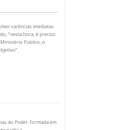
olver carências imediatas
o, “nesta hora, é preciso
 Ministério Público, o
bjetivo”.
amas do Poder. Formada em
e política,