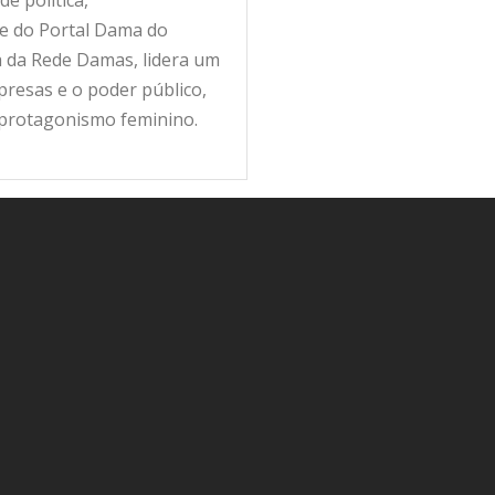
fe do Portal Dama do
ra da Rede Damas, lidera um
resas e o poder público,
 protagonismo feminino.