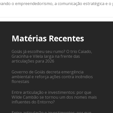
ivando o empreendedorismo, a comunicação estratégica e o
Matérias Recentes
Goiás já escolheu seu rumo? O trio Caiado,
Gracinha e Vilela larga na frente das
articulações para 2026
Governo de Goiás decreta emergência
ambiental e reforça ações contra incêndios
florestais
Entre articulação e investimentos: por que
Wilde Cambão se tornou um dos nomes mais
influentes do Entorno?
Entre articulação e investimentos: por que