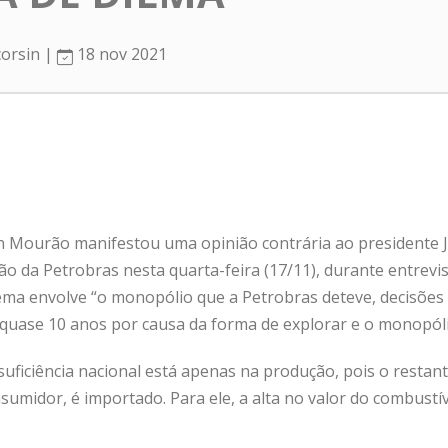
corsin |
18 nov 2021
n Mourão manifestou uma opinião contrária ao presidente 
ção da Petrobras nesta quarta-feira (17/11), durante entrev
blema envolve “o monopólio que a Petrobras deteve, decisõe
 quase 10 anos por causa da forma de explorar e o monopóli
ficiência nacional está apenas na produção, pois o restant
umidor, é importado. Para ele, a alta no valor do combustív