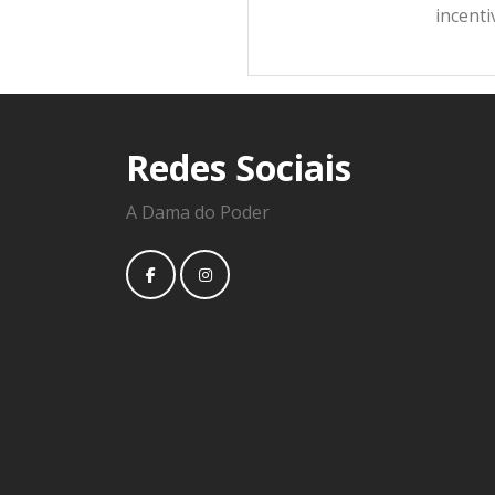
incent
Redes Sociais
A Dama do Poder