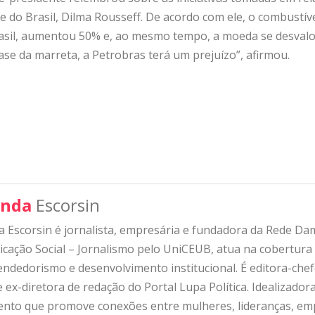
e do Brasil, Dilma Rousseff. De acordo com ele, o combustí
asil, aumentou 50% e, ao mesmo tempo, a moeda se desvalori
ase da marreta, a Petrobras terá um prejuízo”, afirmou.
nda
Escorsin
 Escorsin é jornalista, empresária e fundadora da Rede D
ação Social – Jornalismo pelo UniCEUB, atua na cobertura d
ndedorismo e desenvolvimento institucional. É editora-che
 ex-diretora de redação do Portal Lupa Política. Idealizado
nto que promove conexões entre mulheres, lideranças, emp