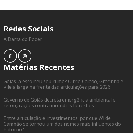
Redes Sociais
A Dama do Poder
Matérias Recentes
Goiás já escolheu seu rumo? O trio Caiado, Gracinha e
Vilela larga na frente das articulações para 2026
Governo de Goiás decreta emergência ambiental e
reforça ações contra incêndios florestais
Entre articulação e investimentos: por que Wilde
Cambão se tornou um dos nomes mais influentes do
Entorno?