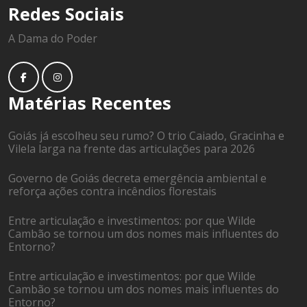
Redes Sociais
A Dama do Poder
Matérias Recentes
Goiás já escolheu seu rumo? O trio Caiado, Gracinha e
Vilela larga na frente das articulações para 2026
Governo de Goiás decreta emergência ambiental e
reforça ações contra incêndios florestais
Entre articulação e investimentos: por que Wilde
Cambão se tornou um dos nomes mais influentes do
Entorno?
Entre articulação e investimentos: por que Wilde
Cambão se tornou um dos nomes mais influentes do
Entorno?