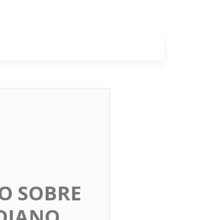
a
Colunas
DO SOBRE
OIANO,