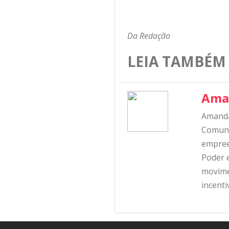
Da Redação
LEIA TAMBÉM
Ama
Amanda
Comunic
empree
Poder e
movime
incent