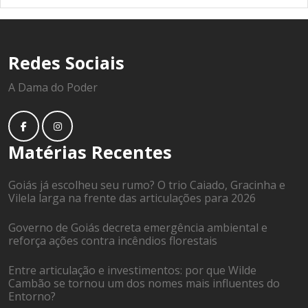
Redes Sociais
A Dama do Poder
Matérias Recentes
Goiás já escolheu seu rumo? O trio Caiado, Gracinha e
Vilela larga na frente das articulações para 2026
Governo de Goiás decreta emergência ambiental e
reforça ações contra incêndios florestais
Entre articulação e investimentos: por que Wilde
Cambão se tornou um dos nomes mais influentes do
Entorno?