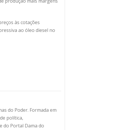
 de produção mais margens
preços às cotações
pressiva ao óleo diesel no
amas do Poder. Formada em
e política,
fe do Portal Dama do