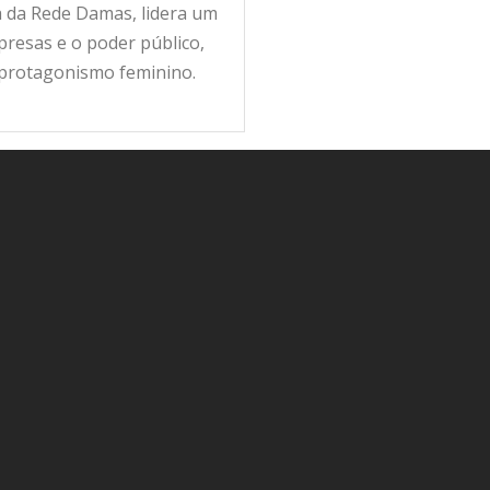
ra da Rede Damas, lidera um
resas e o poder público,
 protagonismo feminino.