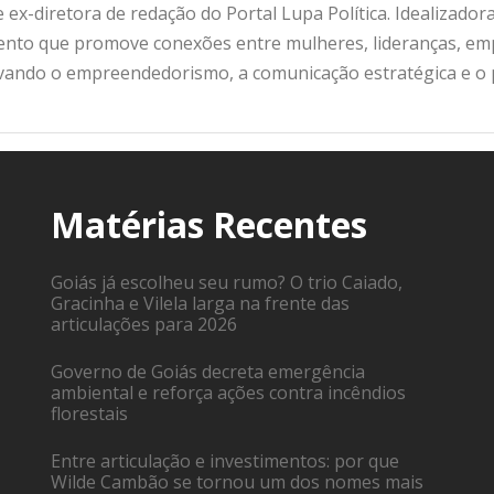
 ex-diretora de redação do Portal Lupa Política. Idealizado
nto que promove conexões entre mulheres, lideranças, emp
ivando o empreendedorismo, a comunicação estratégica e o
Matérias Recentes
Goiás já escolheu seu rumo? O trio Caiado,
Gracinha e Vilela larga na frente das
articulações para 2026
Governo de Goiás decreta emergência
ambiental e reforça ações contra incêndios
florestais
Entre articulação e investimentos: por que
Wilde Cambão se tornou um dos nomes mais