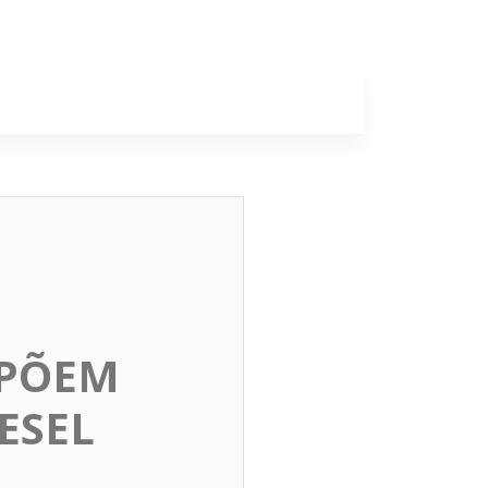
a
Colunas
OPÕEM
ESEL