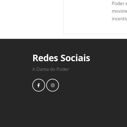
Poder e
movime
incent
Redes Sociais
A Dama do Poder