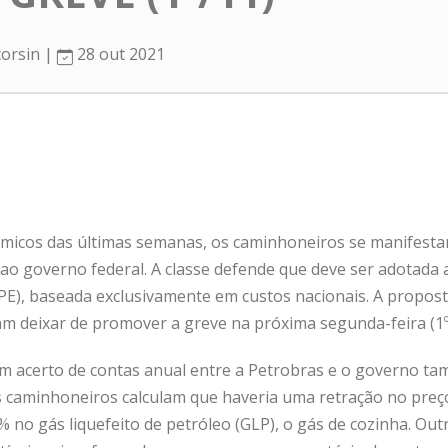
corsin |
28 out 2021
micos das últimas semanas, os caminhoneiros se manifest
l ao governo federal. A classe defende que deve ser adotada a
PE), baseada exclusivamente em custos nacionais. A propos
am deixar de promover a greve na próxima segunda-feira (1º
um acerto de contas anual entre a Petrobras e o governo ta
s caminhoneiros calculam que haveria uma retração no preço
% no gás liquefeito de petróleo (GLP), o gás de cozinha. Out