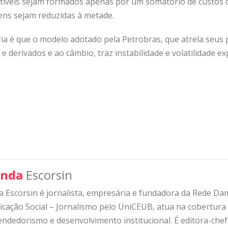
tíveis sejam formados apenas por um somatório de custos
ens sejam reduzidas à metade.
ria é que o modelo adotado pela Petrobras, que atrela seus 
e derivados e ao câmbio, traz instabilidade e volatilidade ex
nda
Escorsin
 Escorsin é jornalista, empresária e fundadora da Rede D
ação Social – Jornalismo pelo UniCEUB, atua na cobertura d
ndedorismo e desenvolvimento institucional. É editora-che