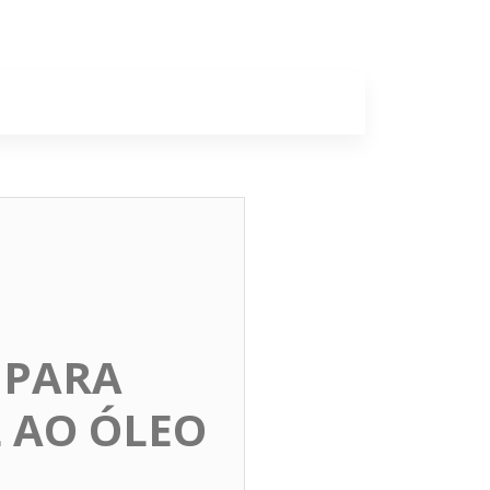
a
Colunas
 PARA
L AO ÓLEO