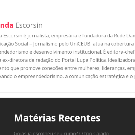
nda
Escorsin
 Escorsin é jornalista, empresária e fundadora da Rede D
ação Social – Jornalismo pelo UniCEUB, atua na cobertura d
ndedorismo e desenvolvimento institucional. É editora-che
 ex-diretora de redação do Portal Lupa Política. Idealizado
nto que promove conexões entre mulheres, lideranças, emp
ivando o empreendedorismo, a comunicação estratégica e o
Matérias Recentes
Goiás já escolheu seu rumo? O trio Caiado,