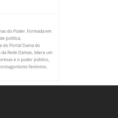
amas do Poder. Formada em
e política,
fe do Portal Dama do
ra da Rede Damas, lidera um
resas e o poder público,
 protagonismo feminino.