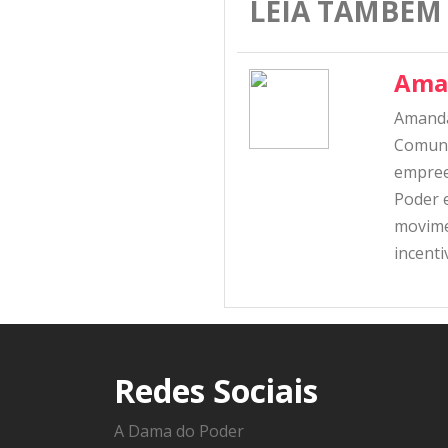
LEIA TAMBÉM
Ama
Amanda
Comunic
empree
Poder e
movime
incent
Redes Sociais
A Dama do Poder