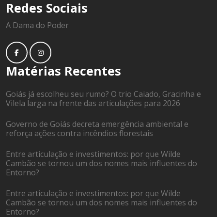
Redes Sociais
A Dama do Poder
Matérias Recentes
Goiás já escolheu seu rumo? O trio Caiado, Gracinha e
Vilela larga na frente das articulações para 2026
Governo de Goiás decreta emergência ambiental e
reforça ações contra incêndios florestais
Entre articulação e investimentos: por que Wilde
Cambão se tornou um dos nomes mais influentes do
Entorno?
Entre articulação e investimentos: por que Wilde
Cambão se tornou um dos nomes mais influentes do
Entorno?