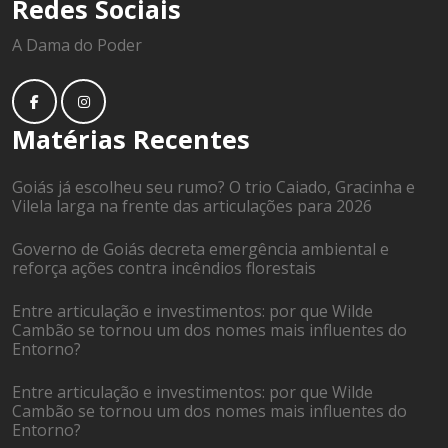
Redes Sociais
A Dama do Poder
Matérias Recentes
Goiás já escolheu seu rumo? O trio Caiado, Gracinha e
Vilela larga na frente das articulações para 2026
Governo de Goiás decreta emergência ambiental e
reforça ações contra incêndios florestais
Entre articulação e investimentos: por que Wilde
Cambão se tornou um dos nomes mais influentes do
Entorno?
Entre articulação e investimentos: por que Wilde
Cambão se tornou um dos nomes mais influentes do
Entorno?