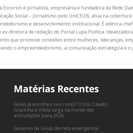
 Escorsin é jornalista, empresária e fundadora da Rede D
ação Social – Jornalismo pelo UniCEUB, atua na cobertura d
ndedorismo e desenvolvimento institucional. É editora-che
 ex-diretora de redação do Portal Lupa Política. Idealizado
nto que promove conexões entre mulheres, lideranças, emp
ivando o empreendedorismo, a comunicação estratégica e o
Matérias Recentes
Goiás já escolheu seu rumo? O trio Caiado,
Gracinha e Vilela larga na frente das
articulações para 2026
Governo de Goiás decreta emergência