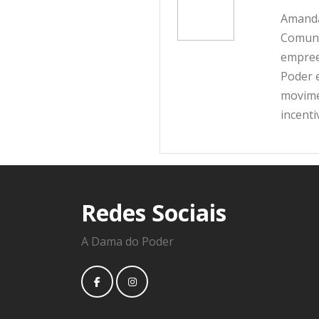
Amanda
Comunic
empree
Poder e
movime
incent
Redes Sociais
A Dama do Poder