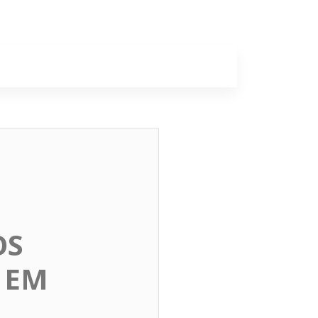
a
Colunas
OS
 EM