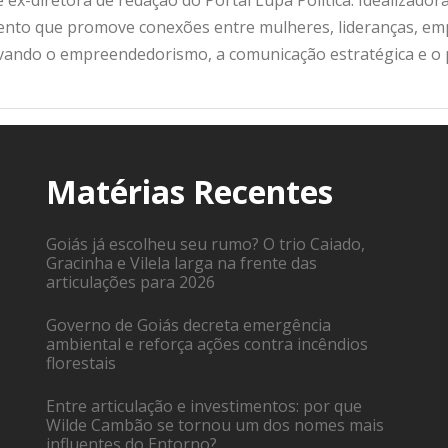
 ex-diretora de redação do Portal Lupa Política. Idealizado
nto que promove conexões entre mulheres, lideranças, emp
ivando o empreendedorismo, a comunicação estratégica e o
Matérias Recentes
Goiás já escolheu seu rumo? O trio Caiado,
Gracinha e Vilela larga na frente das
articulações para 2026
Governo de Goiás decreta emergência
ambiental e reforça ações contra incêndios
florestais
Entre articulação e investimentos: por que
Wilde Cambão se tornou um dos nomes mais
influentes do Entorno?