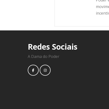
Poder e
movime
incent
Redes Sociais
A Dama do Poder