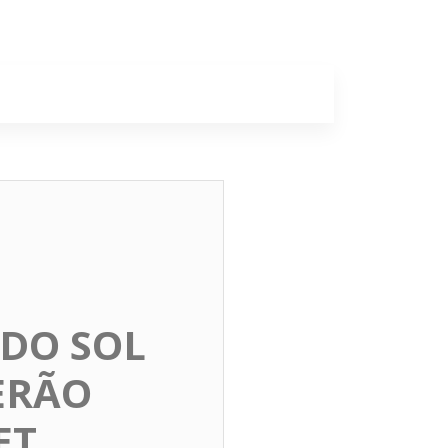
a
Colunas
 DO SOL
ERÃO
ET