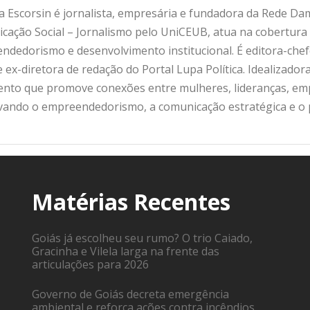
 Escorsin é jornalista, empresária e fundadora da Rede D
ação Social – Jornalismo pelo UniCEUB, atua na cobertura d
ndedorismo e desenvolvimento institucional. É editora-che
 ex-diretora de redação do Portal Lupa Política. Idealizado
nto que promove conexões entre mulheres, lideranças, emp
ivando o empreendedorismo, a comunicação estratégica e o
Matérias Recentes
Goiás já escolheu seu rumo? O trio Caiado,
Gracinha e Vilela larga na frente das
articulações para 2026
Governo de Goiás decreta emergência
ambiental e reforça ações contra incêndios