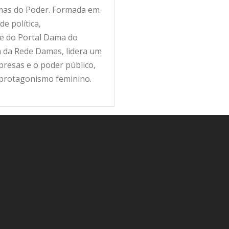
amas do Poder. Formada em
e política,
fe do Portal Dama do
ra da Rede Damas, lidera um
resas e o poder público,
 protagonismo feminino.