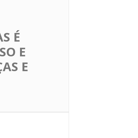
S É
SO E
AS E