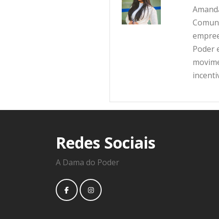
Amanda
Comunic
empree
Poder e
movime
incent
Redes Sociais
A Dama do Poder