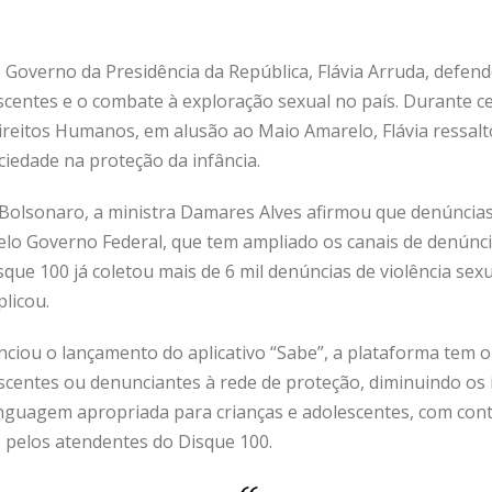
e Governo da Presidência da República, Flávia Arruda, defende
scentes e o combate à exploração sexual no país. Durante c
Direitos Humanos, em alusão ao Maio Amarelo, Flávia ressal
iedade na proteção da infância.
r Bolsonaro, a ministra Damares Alves afirmou que denúncia
lo Governo Federal, que tem ampliado os canais de denúnc
que 100 já coletou mais de 6 mil denúncias de violência sexu
licou.
ou o lançamento do aplicativo “Sabe”, a plataforma tem o ob
scentes ou denunciantes à rede de proteção, diminuindo os í
linguagem apropriada para crianças e adolescentes, com con
 pelos atendentes do Disque 100.