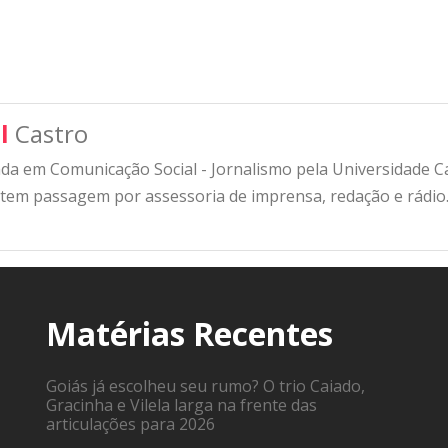
l
Castro
a em Comunicação Social - Jornalismo pela Universidade Cat
 tem passagem por assessoria de imprensa, redação e rádio
Matérias Recentes
Goiás já escolheu seu rumo? O trio Caiado,
Gracinha e Vilela larga na frente das
articulações para 2026