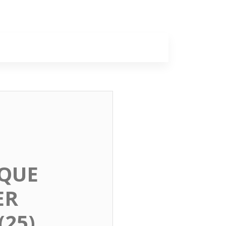
a
Colunas
 QUE
ER
(25)