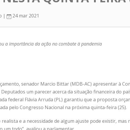
ro |
24 mar 2021
ou a importância da ação no combate à pandemia
rçamento, senador Marcio Bittar (MDB-AC) apresentar à Co
eputados um parecer acerca da situação financeira do paí
da federal Flávia Arruda (PL) garantiu que a proposta orça
tada pelo Congresso Nacional na próxima quinta-feira (25).
 realista e a necessidade de algum ajuste pode existir, mas 
 um todo”, avaliou a parlamentar.