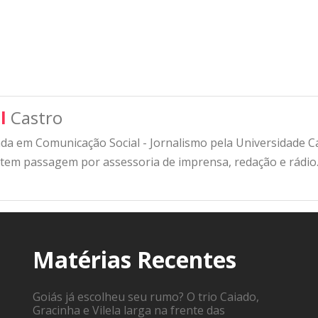
l
Castro
a em Comunicação Social - Jornalismo pela Universidade Cat
 tem passagem por assessoria de imprensa, redação e rádio
Matérias Recentes
Goiás já escolheu seu rumo? O trio Caiado,
Gracinha e Vilela larga na frente das