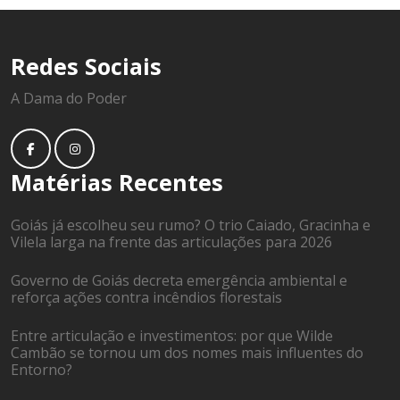
Redes Sociais
A Dama do Poder
Matérias Recentes
Goiás já escolheu seu rumo? O trio Caiado, Gracinha e
Vilela larga na frente das articulações para 2026
Governo de Goiás decreta emergência ambiental e
reforça ações contra incêndios florestais
Entre articulação e investimentos: por que Wilde
Cambão se tornou um dos nomes mais influentes do
Entorno?