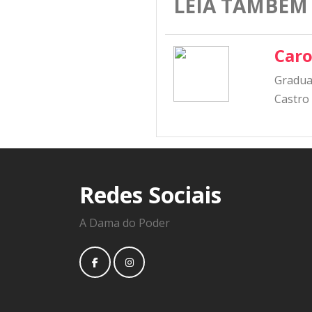
LEIA TAMBÉM
Caro
Graduad
Castro
Redes Sociais
A Dama do Poder