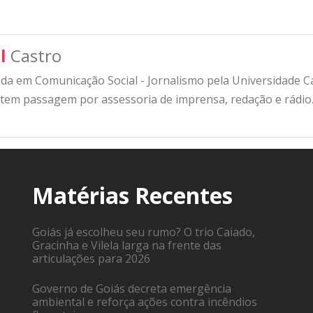
l
Castro
a em Comunicação Social - Jornalismo pela Universidade Cat
 tem passagem por assessoria de imprensa, redação e rádio
Matérias Recentes
Goiás já escolheu seu rumo? O trio Caiado,
Gracinha e Vilela larga na frente das
articulações para 2026
Governo de Goiás decreta emergência
ambiental e reforça ações contra incêndios