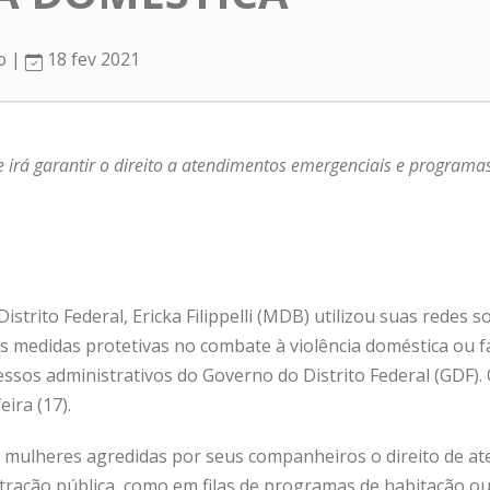
ro |
18 fev 2021
ue irá garantir o direito a atendimentos emergenciais e programa
istrito Federal, Ericka Filippelli (MDB) utilizou suas redes s
s medidas protetivas no combate à violência doméstica ou f
essos administrativos do Governo do Distrito Federal (GDF)
ira (17).
s mulheres agredidas por seus companheiros o direito de 
tração pública, como em filas de programas de habitação ou