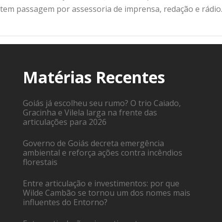
 tem passagem por assessoria de imprensa, redação e rádio
Matérias Recentes
Goiás já escolheu seu rumo? O trio Caiado,
Gracinha e Vilela larga na frente das
articulações para 2026
Governo de Goiás decreta emergência
ambiental e reforça ações contra incêndios
florestais
Entre articulação e investimentos: por que
Wilde Cambão se tornou um dos nomes mais
influentes do Entorno?