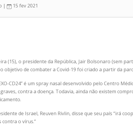
ro |
15 fev 2021
ra (15), o presidente da República, Jair Bolsonaro (sem par
bjetivo de combater a Covid-19 foi criado a partir da parce
XO-CD24” é um spray nasal desenvolvido pelo Centro Médico 
graves, contra a doença. Todavia, ainda não existem compro
icamento.
residente de Israel, Reuven Rivlin, disse que seu país “irá c
contra o vírus.”