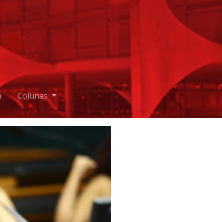
a
Colunas