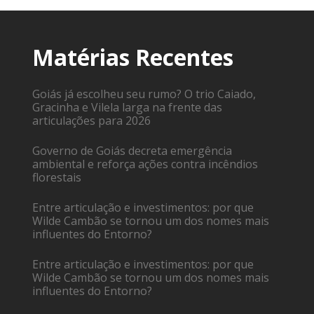
Matérias Recentes
Goiás já escolheu seu rumo? O trio Caiado,
Gracinha e Vilela larga na frente das
articulações para 2026
Governo de Goiás decreta emergência
ambiental e reforça ações contra incêndios
florestais
Entre articulação e investimentos: por que
Wilde Cambão se tornou um dos nomes mais
influentes do Entorno?
Entre articulação e investimentos: por que
Wilde Cambão se tornou um dos nomes mais
influentes do Entorno?