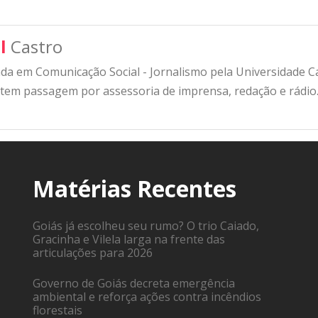
l
Castro
a em Comunicação Social - Jornalismo pela Universidade Cat
 tem passagem por assessoria de imprensa, redação e rádio
Matérias Recentes
Goiás já escolheu seu rumo? O trio Caiado,
Gracinha e Vilela larga na frente das
articulações para 2026
Governo de Goiás decreta emergência
ambiental e reforça ações contra incêndios
florestais