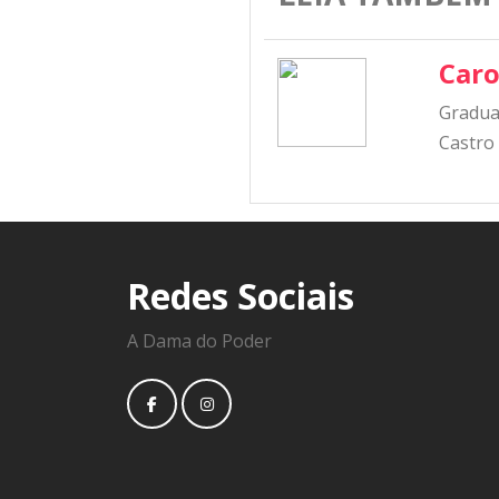
Caro
Graduad
Castro
Redes Sociais
A Dama do Poder