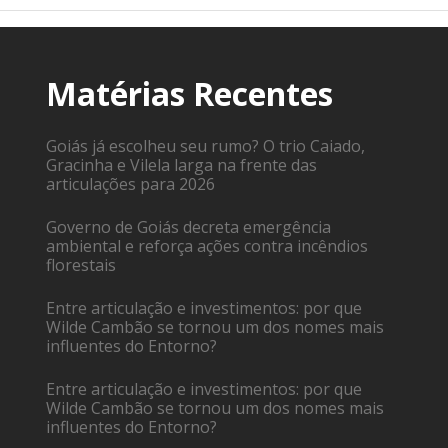
Matérias Recentes
Goiás já escolheu seu rumo? O trio Caiado,
Gracinha e Vilela larga na frente das
articulações para 2026
Governo de Goiás decreta emergência
ambiental e reforça ações contra incêndios
florestais
Entre articulação e investimentos: por que
Wilde Cambão se tornou um dos nomes mais
influentes do Entorno?
Entre articulação e investimentos: por que
Wilde Cambão se tornou um dos nomes mais
influentes do Entorno?